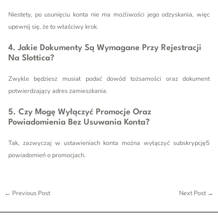
Niestety, po usunięciu konta nie ma możliwości jego odzyskania, więc
upewnij się, że to właściwy krok.
4. Jakie Dokumenty Są Wymagane Przy Rejestracji
Na Slottica?
Zwykle będziesz musiał podać dowód tożsamości oraz dokument
potwierdzający adres zamieszkania.
5. Czy Mogę Wyłączyć Promocje Oraz
Powiadomienia Bez Usuwania Konta?
Tak, zazwyczaj w ustawieniach konta można wyłączyć subskrypcję5
powiadomień o promocjach.
←
Previous Post
Next Post
→