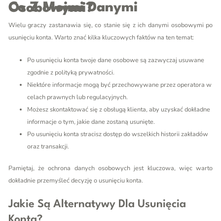
Co Z Moimi Danymi Osobowymi?
Wielu graczy zastanawia się, co stanie się z ich danymi osobowymi po
usunięciu konta. Warto znać kilka kluczowych faktów na ten temat:
Po usunięciu konta twoje dane osobowe są zazwyczaj usuwane
zgodnie z polityką prywatności.
Niektóre informacje mogą być przechowywane przez operatora w
celach prawnych lub regulacyjnych.
Możesz skontaktować się z obsługą klienta, aby uzyskać dokładne
informacje o tym, jakie dane zostaną usunięte.
Po usunięciu konta stracisz dostęp do wszelkich historii zakładów
oraz transakcji.
Pamiętaj, że ochrona danych osobowych jest kluczowa, więc warto
dokładnie przemyśleć decyzję o usunięciu konta.
Jakie Są Alternatywy Dla Usunięcia
Konta?