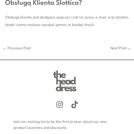
Obsługą Klienta Slottica?
Obsługa klienta jest dostępna poprzez czat na żywo, e-mail oraz telefon,
dzięki czemu możesz uzyskać pomoc w każdej chwili.
←
Previous Post
Next Post
→
Join our mailing list to be the first to hear about our new
product launches and discounts.