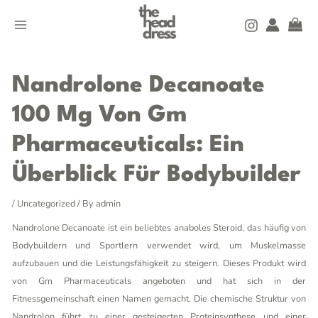
Skip
MAIN
to
MENU
content
Post
navigation
Nandrolone Decanoate
100 Mg Von Gm
Pharmaceuticals: Ein
Überblick Für Bodybuilder
/
Uncategorized
/ By
admin
Nandrolone Decanoate ist ein beliebtes anaboles Steroid, das häufig von
Bodybuildern und Sportlern verwendet wird, um Muskelmasse
aufzubauen und die Leistungsfähigkeit zu steigern. Dieses Produkt wird
von Gm Pharmaceuticals angeboten und hat sich in der
Fitnessgemeinschaft einen Namen gemacht. Die chemische Struktur von
Nandrolon führt zu einer gesteigerten Proteinsynthese und einer