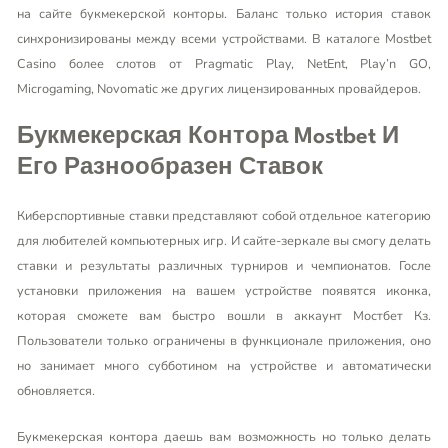
на сайте букмекерской конторы. Баланс только история ставок
синхронизированы между всеми устройствами. В каталоге Mostbet
Casino более слотов от Pragmatic Play, NetEnt, Play’n GO,
Microgaming, Novomatic же других лицензированных провайдеров.
Букмекерская Контора Mostbet И
Его Разнообразен Ставок
Киберспортивные ставки представляют собой отдельное категорию
для любителей компьютерных игр. И сайте-зеркале вы смогу делать
ставки и результаты различных турниров и чемпионатов. Госле
установки приложения на вашем устройстве появятся иконка,
которая сможете вам быстро вошли в аккаунт Мостбет Кз.
Пользователи только ограничены в функционале приложения, оно
но занимает много субботином на устройстве и автоматически
обновляется.
Букмекерская контора даешь вам возможность но только делать