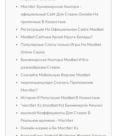
Мостбет Букмекерская Контора –
официальный Сайт Для Ставок Онлайн На
приличные В Казахстане
Регистрация На Официальном Сайте Mostbet
Mostbet Сайтына Қалай Кіруге Болады?
Популярные Слоты только Игры На Mostbet
Online Casino
Букмекерская Контора Mostbet И Его
разнообразен Ставок
Скачайте Мобильную Версию Mostbet
тюркеншанцпарк Скачать Приложение
Мостбет?
История И Репутация Mostbet В Казахстане
“мостбет Kz (mostbet Kz) Букмекерлік Кеңсесі
высокой Коэффициенты Для Ставок В
Реальном времени – Мостбет
Онлайн-казино и Бк Мостбет Кз
Қолданбаны Android Жүйесіне Жүктеп Алыңыз