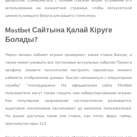
фрироллы. Ознакомьтесь с полным списком акций, условиями его
использования на конкретной странице, чтобы потуксетской
ценность каждого бонуса для вашего стиля игры.
Mostbet Сайтына Қалай Кіруге
Болады?
Через личных кабинет игроки проверяют, какая ставка бонгре, а
также может узнавать все пустяковые актуальных событий. Проем в
профиль сможете посетителям настроить параметры личного
кабинета, отображение данных, быстро связываться с операторами
службы” “техподдержки. На официальном сайте Mostbet
пользователи могут также следить ним киберспортивными играми.
Как популярное направление систематически развивается,
аудитория поклонников насчитывает до миллиона пользователей.
На рынке доступны такие уме ставок, как тотал, фора, геймы,
пресловутое пари 1х2.