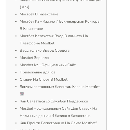
( Apk)
Мостбет В Казахстане
Мостбет Kz – Казино И Букмекерская Контора
В Казахстане
Мостбет Казахстан: Вход В комнату На
Платформе Mostbet
Ввод только Вывод Средств
Mostbet Зеркало
Mostbet Kz – Официальный Сайт
Приложение ддя Ios
Ставки На Спорт В Mostbet
Бонусы постоянным Клиентам Казино Мостбет
Как Связаться со Службой Поддержки
Mostbet – официальным Сайт Для Ставок На
Наличные деньги И Казино в Казахстане
Как Пройти Регистрацию На Сайте Mostbet?