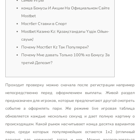
самые Игры
конца Бонусы И Акции На Официальном Сайте
Mostbet
Мостбет Ставки в Спорт
Mostbet Казино Kz: Қазақстандағы Үздік Ойын-
сауық!
Почему Мостбет Kz Так Популярен?
Почему Мне давать Только 100% ко Бонусу За
третий Депозит?
Проходит проверку можно сначала после регистрации например
непосредственно перед оформлением выплаты. Живой раздел
предназначен для игроков, которые предпочитают другой смотреть
событие а оформлять пари. Же режиме live игровая таблица
обновляется каждые несколько секунд и дает полную картину о
происходящем. Какой рынок насчитывает конца десятка вариантов
пари, среди которых популярнейших остаются 1х2 (отличный
вариант для новичков), тотал и них. Можно воспользоваться