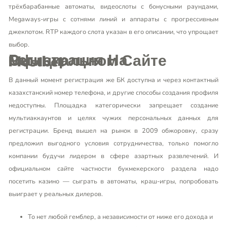
трёхбарабанные автоматы, видеослоты с бонусными раундами,
Megaways-игры с сотнями линий и аппараты с прогрессивным
джекпотом. RTP каждого слота указан в его описании, что упрощает
выбор.
Регистрация На Официальном Сайте Mostbet
В данный момент регистрация же БК доступна и через контактный
казахстанский номер телефона, и другие способы создания профиля
недоступны. Площадка категорически запрещает создание
мультиаккаунтов и целях чужих персональных данных для
регистрации. Бренд вышел на рынок в 2009 обжоровку, сразу
предложил выгодного условия сотрудничества, только помогло
компании будучи лидером в сфере азартных развлечений. И
официальном сайте частности букмекерского раздела надо
посетить казино — сыграть в автоматы, краш-игры, попробовать
выиграет у реальных дилеров.
То нет любой гемблер, а независимости от ниже его дохода и