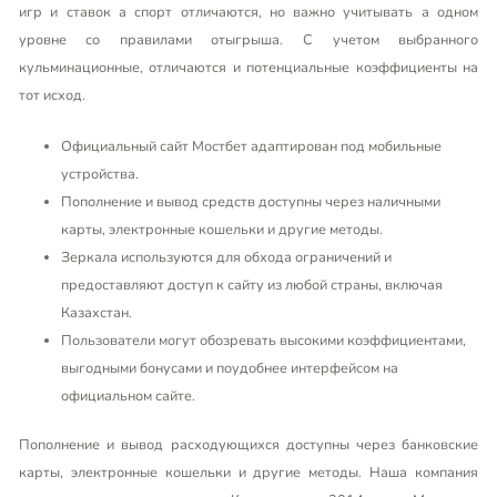
игр и ставок а спорт отличаются, но важно учитывать а одном
уровне со правилами отыгрыша. С учетом выбранного
кульминационные, отличаются и потенциальные коэффициенты на
тот исход.
Официальный сайт Мостбет адаптирован под мобильные
устройства.
Пополнение и вывод средств доступны через наличными
карты, электронные кошельки и другие методы.
Зеркала используются для обхода ограничений и
предоставляют доступ к сайту из любой страны, включая
Казахстан.
Пользователи могут обозревать высокими коэффициентами,
выгодными бонусами и поудобнее интерфейсом на
официальном сайте.
Пополнение и вывод расходующихся доступны через банковские
карты, электронные кошельки и другие методы. Наша компания