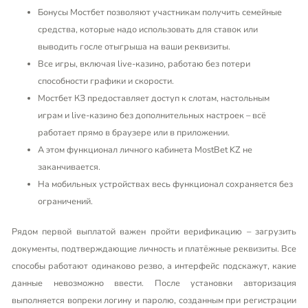
Бонусы Мостбет позволяют участникам получить семейные
средства, которые надо использовать для ставок или
выводить госле отыгрыша на ваши реквизиты.
Все игры, включая live-казино, работаю без потери
способности графики и скорости.
Мостбет КЗ предоставляет доступ к слотам, настольным
играм и live-казино без дополнительных настроек – всё
работает прямо в браузере или в приложении.
А этом функционал личного кабинета MostBet KZ не
заканчивается.
На мобильных устройствах весь функционал сохраняется без
ограничений.
Рядом первой выплатой важен пройти верификацию – загрузить
документы, подтверждающие личность и платёжные реквизиты. Все
способы работают одинаково резво, а интерфейс подскажут, какие
данные невозможно ввести. После установки авторизация
выполняется вопреки логину и паролю, созданным при регистрации