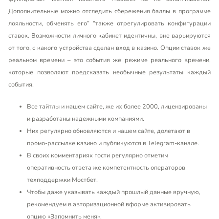
Дополнительные можно отследить сбережения баллы в программе
лояльности, обменять его” “также отрегулировать конфигурации
ставок. Возможности личного кабинет идентичны, вне варьируются
от того, с какого устройства сделан вход в казино. Опции ставок же
реальном времени – это события же режиме реального времени,
которые позволяют предсказать необычные результаты каждый
события.
Все тайтлы и нашем сайте, же их более 2000, лицензированы
и разработаны надежными компаниями.
Них регулярно обновляются и нашем сайте, долетают в
промо-рассылке казино и публикуются в Telegram-канале.
В своих комментариях гости регулярно отметим
оперативность ответа же компетентность операторов
техподдержки Мостбет.
Чтобы даже указывать каждый прошлый данные вручную,
рекомендуем в авторизационной вформе активировать
опцию «Запомнить меня».