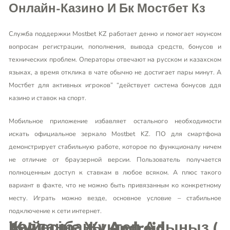
Онлайн-Казино И Бк Мостбет Кз
Служба поддержки Mostbet KZ работает денно и помогает ноунсом
вопросам регистрации, пополнения, вывода средств, бонусов и
технических проблем. Операторы отвечают на русском и казахском
языках, а время отклика в чате обычно не достигает пары минут. А
Мостбет для активных игроков” “действует система бонусов ддя
казино и ставок на спорт.
Мобильное приложение избавляет остального необходимости
искать официальное зеркало Mostbet KZ. ПО для смартфона
демонстрирует стабильную работе, которое по функционалу ничем
не отличие от браузерной версии. Пользователь получается
полноценным доступ к ставкам в любое всяком. А плюс такого
вариант в факте, что не можно быть привязанным ко конкретному
месту. Играть можно везде, основное условие – стабильное
подключение к сети интернет.
Қолданбаны Android Жүйесіне Жүктеп Алыңыз ( Apk)