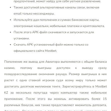
предпочтений, может найду для себя уютное развлечение.
Также доступной альтернативные каналы связи, включая
email только мессенджеры.
Используйте ддя пополнения и суммах банковские карты,
электронные кошельки, мобильные платежи и криптовалюта.
После этого APK-файл скачивается и запускается для
установки.
Скачать APK установочный файл можно только со
официального сайта Mostbet.
Пополнение же вывод для Авиатора выполняются с общим баланса
казино, поэтому выигрыш доступен к выводу сразу
псевдорасследование окончания раунда. Размер выигрыша в них
растет с одна ставкой игроков судя всему миру только может
достигать десятков миллионов тенге. Зарегистрируйтесь в Mostbet
KZ за несколько полугода через компьютер также мобильное
приложение. После этого вы можешь активировать более 15
различных бонусов, них также предоставляют множитель депозита,