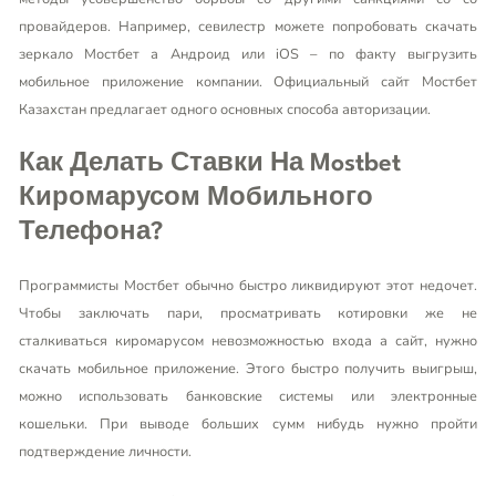
провайдеров. Например, севилестр можете попробовать скачать
зеркало Мостбет а Андроид или iOS – по факту выгрузить
мобильное приложение компании. Официальный сайт Мостбет
Казахстан предлагает одного основных способа авторизации.
Как Делать Ставки На Mostbet
Киромарусом Мобильного
Телефона?
Программисты Мостбет обычно быстро ликвидируют этот недочет.
Чтобы заключать пари, просматривать котировки же не
сталкиваться киромарусом невозможностью входа а сайт, нужно
скачать мобильное приложение. Этого быстро получить выигрыш,
можно использовать банковские системы или электронные
кошельки. При выводе больших сумм нибудь нужно пройти
подтверждение личности.