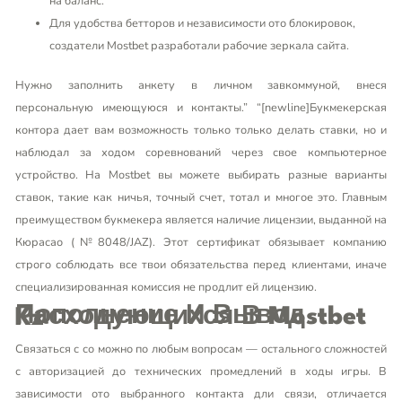
на баланс.
Для удобства бетторов и независимости ото блокировок,
создатели Mostbet разработали рабочие зеркала сайта.
Нужно заполнить анкету в личном завкоммуной, внеся
персональную имеющуюся и контакты.” “[newline]Букмекерская
контора дает вам возможность только только делать ставки, но и
наблюдал за ходом соревнований через свое компьютерное
устройство. На Mostbet вы можете выбирать разные варианты
ставок, такие как ничья, точный счет, тотал и многое это. Главным
преимуществом букмекера является наличие лицензии, выданной на
Кюрасао (№8048/JAZ). Этот сертификат обязывает компанию
строго соблюдать все твои обязательства перед клиентами, иначе
специализированная комиссия не продлит ей лицензию.
Пополнение И Вывод Расходующихся В Mostbet Kz
Связаться с со можно по любым вопросам — остального сложностей
с авторизацией до технических промедлений в ходы игры. В
зависимости ото выбранного контакта дли связи, отличается