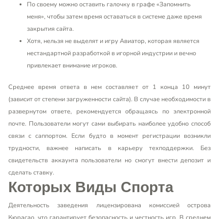
По своему можно оставить галочку в графе «Запомнить
меня», чтобы затем время оставаться в системе даже время
закрытия сайта.
Хотя, нельзя не выделят и игру Авиатор, которая является
нестандартной разработкой в игорной индустрии и вечно
привлекает внимание игроков.
Среднее время ответа в нем составляет от 1 конца 10 минут
(зависит от степени загруженности сайта). В случае необходимости в
развернутом ответе, рекомендуется обращаясь по электронной
почте. Пользователи могут сами выбирать наиболее удобно способ
связи с саппортом. Если будто в момент регистрации возникли
трудности, важнее написать в карьеру техподдержки. Без
свидетельств аккаунта пользователи но смогут внести депозит и
сделать ставку.
Которых Виды Спорта
Деятельность заведения лицензирована комиссией острова
Кюрасао, что гарантирует безопасность и честность игр. В среднем