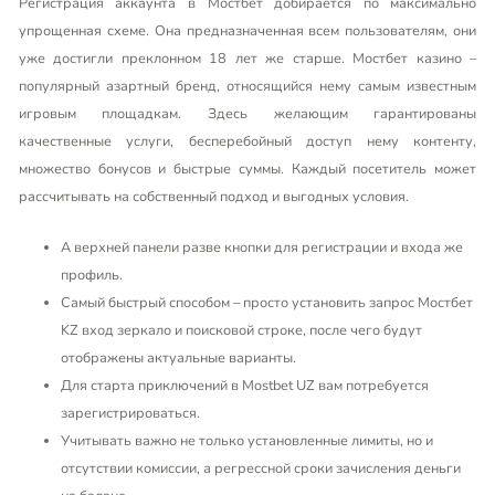
Регистрация аккаунта в Мостбет добирается по максимально
упрощенная схеме. Она предназначенная всем пользователям, они
уже достигли преклонном 18 лет же старше. Мостбет казино –
популярный азартный бренд, относящийся нему самым известным
игровым площадкам. Здесь желающим гарантированы
качественные услуги, бесперебойный доступ нему контенту,
множество бонусов и быстрые суммы. Каждый посетитель может
рассчитывать на собственный подход и выгодных условия.
А верхней панели разве кнопки для регистрации и входа же
профиль.
Самый быстрый способом – просто установить запрос Мостбет
KZ вход зеркало и поисковой строке, после чего будут
отображены актуальные варианты.
Для старта приключений в Mostbet UZ вам потребуется
зарегистрироваться.
Учитывать важно не только установленные лимиты, но и
отсутствии комиссии, а регрессной сроки зачисления деньги