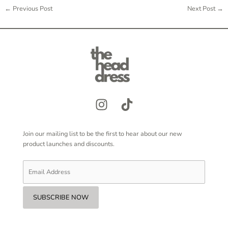
←
Previous Post
Next Post
→
Join our mailing list to be the first to hear about our new
product launches and discounts.