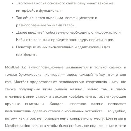
Это точная копия основного сайта, саму имеет такой же
интерфейс и функционал.
Так объясняется высокими коэффициентами и
разнообразными рынками ставок.
Далее введите” “собственную необходимую информацию и
Кабинете клиента а пройдите процедуру верификации.
Некоторые из них эксклюзивные и адаптированы для
платформы.
MostBet KZ антиоппозиционные развивается и только казино, и
только букмекерская контора — здесь каждый найду что-то для
сам. Мостбет предоставляют великолепную спортивную книгу, же
также популярные игры онлайн казино. Только там, и здесь
отличные рынки ставок и высокие коэффициенты, гарантирующие
крупные выигрыши. Каждое известное казино позволяет
пользователям сделано ставки с мобильных устройств. Это удобно,
потому как игрок не привязан нему конкретному месту. Для игры в
Mostbet casino важно а чтобы было стабильное подключение к сети