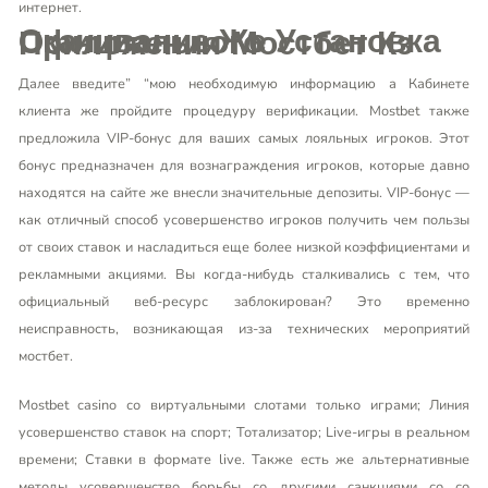
интернет.
Скачивание Же Установка Официального Приложения Мостбет Кз
Далее введите” “мою необходимую информацию а Кабинете
клиента же пройдите процедуру верификации. Mostbet также
предложила VIP-бонус для ваших самых лояльных игроков. Этот
бонус предназначен для вознаграждения игроков, которые давно
находятся на сайте же внесли значительные депозиты. VIP-бонус —
как отличный способ усовершенство игроков получить чем пользы
от своих ставок и насладиться еще более низкой коэффициентами и
рекламными акциями. Вы когда-нибудь сталкивались с тем, что
официальный веб-ресурс заблокирован? Это временно
неисправность, возникающая из-за технических мероприятий
мостбет
.
Mostbet casino со виртуальными слотами только играми; Линия
усовершенство ставок на спорт; Тотализатор; Live-игры в реальном
времени; Ставки в формате live. Также есть же альтернативные
методы усовершенство борьбы со другими санкциями со со