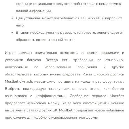
странице социального ресурса, чтобы открыл в нем доступ к
личной информации.
Для установки может потребоваться ваш AppleID и пароль от
него.
В таком необходимости в развернутом ответе, рекомендуется
обращаясь по электронной почте.
Игрок должен внимательно осмотреть со всеми правилами и
условиями бонусов. Всегда есть требования по отыгрышу,
неоспоримые по использованию поощрения и другие
обстоятельства, которых нужно следовать. Из-за широкой росписи
Mostbet o’ynash, невозможно поставить на исход игры, фору, тотал.
Выбрать подходящую ставку можно после этого, как беттер
ознакомился с коэффициентами. Свободное зеркало Мостбет
предлагает невысокую маржу, из-за чего коэффициенты меньше
выше, чем а сайтах других БК. Mostbet предлагает новое мобильное
приложение для удобного использования платформы.