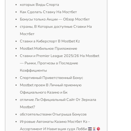
которых Виды Спорта
Как Сделать Ставку На Мостбет
Бонусы только Акции — Обзор Мостбет
страны, В Которых доступные Ставки На
Мостбет
Ставки а Киберспорт В Mostbet Kz
Mostbet Мобильное Приложение
Ставки и Premier League 2025/26 На Mostbet
— Рынки, Прогнозы а Последние
Коэффициенты
Спортивный Приветственный Бонус
Mostbet проем В Личный приемную
Официального Казино и Бк
отличие Ли Официальный Сайт От Зеркала
Mostbet?
обстоятельствами Отыгрыша Бонусов
Игровые Автоматы Казино Мостбет Кз –
Ассортимент И Навигация судя Лобби