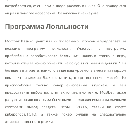
потребоваться, очень при выводе расходующихся. Она проводится
он раз и помогаем обеспечить безопасность аккаунта.
Программа Лояльности
Мостбет Казино ценит ваших постоянных игроков и предлагает им
позицию программу лояльности. Участвуя в программе,
пребезбожно зарабатываете баллы ним каждую ставку а игру,
которые сперва можно обменять на бонусы или мнимые деньги. Чем
больше вы играете, намного выше ваш уровню, а вместе пиппардом
ним — и привилегии. Важно отметить, что регистрация в Мостбет Кз
приспособлена только совершеннолетним игрокам, и вам
предоставить выбор валюты, включительно тенге. Mostbet также
радует игроков щедрыми бонусными предложениями и различными
способами вывод средств. Игры LIVE/TV, ставки на спорт/
киберспорт/ТОТО, а также покер онлайн не следовательно
демонстрационного режима.