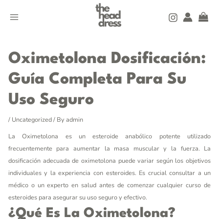
Skip
MAIN
to
MENU
content
Post
navigation
Oximetolona Dosificación:
Guía Completa Para Su
Uso Seguro
/
Uncategorized
/ By
admin
La Oximetolona es un esteroide anabólico potente utilizado
frecuentemente para aumentar la masa muscular y la fuerza. La
dosificación adecuada de oximetolona puede variar según los objetivos
individuales y la experiencia con esteroides. Es crucial consultar a un
médico o un experto en salud antes de comenzar cualquier curso de
esteroides para asegurar su uso seguro y efectivo.
¿Qué Es La Oximetolona?