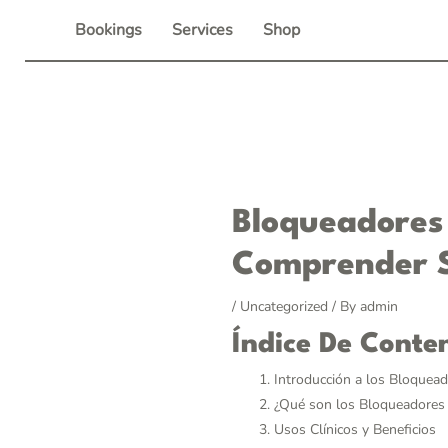
Skip
Bookings
Services
Shop
to
content
Post
Bloqueadores
navigation
Comprender S
/
Uncategorized
/ By
admin
Índice De Conte
Introducción a los Bloquea
¿Qué son los Bloqueadores
Usos Clínicos y Beneficios