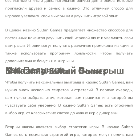
бесплатные спины и дополнительные бонусы для игроков, которые
пригласили друзей и семью в казино. Это отличный способ для
игроков увеличить свои выигрыши и улучшить игровой опыт.
В целом, казино Sultan Games предлагает множество способов для
постоянных клиентов улучшить свой игровой опыт и увеличить свои
выигрыши. Игроки могут получать различные промокоды и акции, а
также использовать программу лояльности, чтобы получать
дополнительные бонусы и выигрыши.
Как Получить Максимальный Выигрыш В Казино Sultan Games
Чтобы получить максимальный выигрыш в казино Sultan Games, вам
нужно знать несколько секретов и стратегий. В первую очередь,
вам нужно выбрать игру, которая вам нравится и в которой вы
чувствуете себя уверенно. В казино Sultan Games есть огромный
выбор игр, от классических слотов до живых игр с дилерами.
Вторым шагом является выбор стратегии игры. В казино Sultan
Games есть несколько стратегий игры, которые могут помочь вам