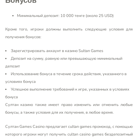
Бонусов
Минимальный депозит: 10 000 тенге (около 25 USD)
Кроме того, игроки должны выполнить следующие условия для
получения бонусов:
Зарегистрировать аккаунт в казино Sultan Games
Депозит на сумму, равную или превышающую минимальный
депозит
Использование бонуса в течение срока действия, указанного в
условиях бонуса
Успешное выполнение требований к игре, указанных в условиях
бонуса
Султан казино также имеет право изменить или отменить любые
бонусы, а также условия для их получения, в любое время.
Султан Games Casino предлагает сultan games промокод, с помощью
которого игроки могут получить сultan casino games бездепозитный