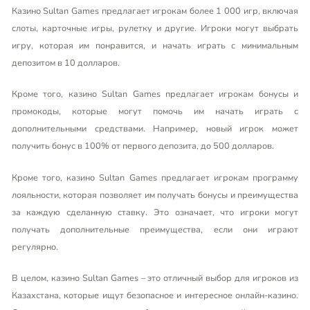
Казино Sultan Games предлагает игрокам более 1 000 игр, включая
слоты, карточные игры, рулетку и другие. Игроки могут выбрать
игру, которая им понравится, и начать играть с минимальным
депозитом в 10 долларов.
Кроме того, казино Sultan Games предлагает игрокам бонусы и
промокоды, которые могут помочь им начать играть с
дополнительными средствами. Например, новый игрок может
получить бонус в 100% от первого депозита, до 500 долларов.
Кроме того, казино Sultan Games предлагает игрокам программу
лояльности, которая позволяет им получать бонусы и преимущества
за каждую сделанную ставку. Это означает, что игроки могут
получать дополнительные преимущества, если они играют
регулярно.
В целом, казино Sultan Games – это отличный выбор для игроков из
Казахстана, которые ищут безопасное и интересное онлайн-казино.