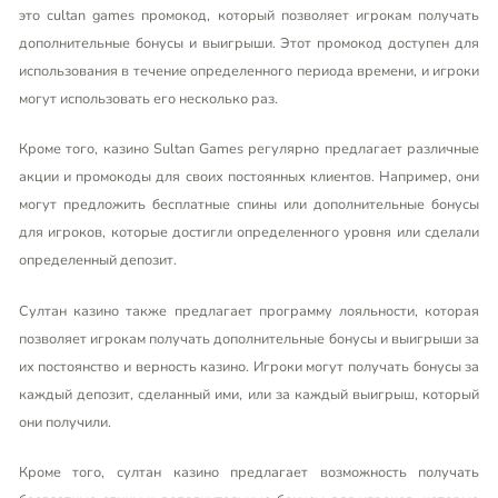
это сultan games промокод, который позволяет игрокам получать
дополнительные бонусы и выигрыши. Этот промокод доступен для
использования в течение определенного периода времени, и игроки
могут использовать его несколько раз.
Кроме того, казино Sultan Games регулярно предлагает различные
акции и промокоды для своих постоянных клиентов. Например, они
могут предложить бесплатные спины или дополнительные бонусы
для игроков, которые достигли определенного уровня или сделали
определенный депозит.
Султан казино также предлагает программу лояльности, которая
позволяет игрокам получать дополнительные бонусы и выигрыши за
их постоянство и верность казино. Игроки могут получать бонусы за
каждый депозит, сделанный ими, или за каждый выигрыш, который
они получили.
Кроме того, султан казино предлагает возможность получать