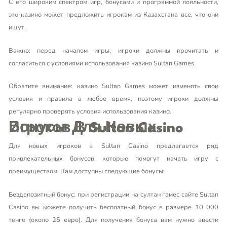
С его широким спектром игр, бонусами и программой лояльности,
это казино может предложить игрокам из Казахстана все, что они
ищут.
Важно: перед началом игры, игроки должны прочитать и
согласиться с условиями использования казино Sultan Games.
Обратите внимание: казино Sultan Games может изменять свои
условия и правила в любое время, поэтому игроки должны
регулярно проверять условия использования казино.
Бонусы Для Новых Игроков В Sultan Casino
Для новых игроков в Sultan Casino предлагается ряд
привлекательных бонусов, которые помогут начать игру с
преимуществом. Вам доступны следующие бонусы:
Бездепозитный бонус: при регистрации на
султан гамес
сайте Sultan
Casino вы можете получить бесплатный бонус в размере 10 000
тенге (около 25 евро). Для получения бонуса вам нужно ввести