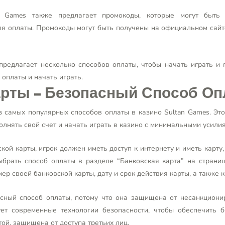
Games также предлагает промокоды, которые могут быть 
ля оплаты. Промокоды могут быть получены на официальном сайт
 предлагает несколько способов оплаты, чтобы начать играть и
оплаты и начать играть.
з самых популярных способов оплаты в казино Sultan Games. Эт
олнять свой счет и начать играть в казино с минимальными усили
ой карты, игрок должен иметь доступ к интернету и иметь карту
ыбрать способ оплаты в разделе “Банковская карта” на страниц
ер своей банковской карты, дату и срок действия карты, а также к
асный способ оплаты, потому что она защищена от несанкционир
ет современные технологии безопасности, чтобы обеспечить б
ой, защищена от доступа третьих лиц.