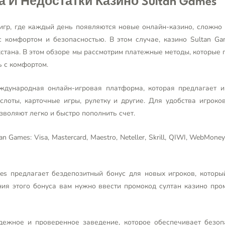
 И Недостатки Казино Sultan Games
игр, где каждый день появляются новые онлайн-казино, сложно
с комфортом и безопасностью. В этом случае, казино Sultan G
хстана. В этом обзоре мы рассмотрим платежные методы, которые п
ь с комфортом.
еждународная онлайн-игровая платформа, которая предлагает и
слоты, карточные игры, рулетку и другие. Для удобства игроко
зволяют легко и быстро пополнить счет.
ames: Visa, Mastercard, Maestro, Neteller, Skrill, QIWI, WebMoney,
mes предлагает бездепозитный бонус для новых игроков, котор
ния этого бонуса вам нужно ввести промокод султан казино про
адежное и проверенное заведение, которое обеспечивает безоп