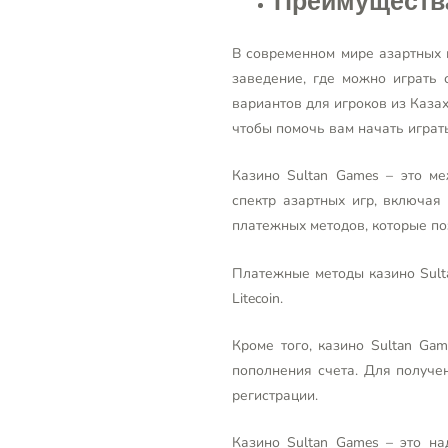
Преимущества
В современном мире азартных 
заведение, где можно играть 
вариантов для игроков из Каза
чтобы помочь вам начать играт
Казино Sultan Games – это м
спектр азартных игр, включая 
платежных методов, которые по
Платежные методы казино Sultan G
Litecoin.
Кроме того, казино Sultan Ga
пополнения счета. Для получе
регистрации.
Казино Sultan Games – это н