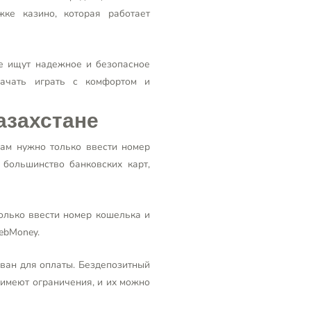
ке казино, которая работает
ые ищут надежное и безопасное
начать играть с комфортом и
азахстане
Вам нужно только ввести номер
 большинство банковских карт,
олько ввести номер кошелька и
WebMoney.
ован для оплаты. Бездепозитный
и имеют ограничения, и их можно