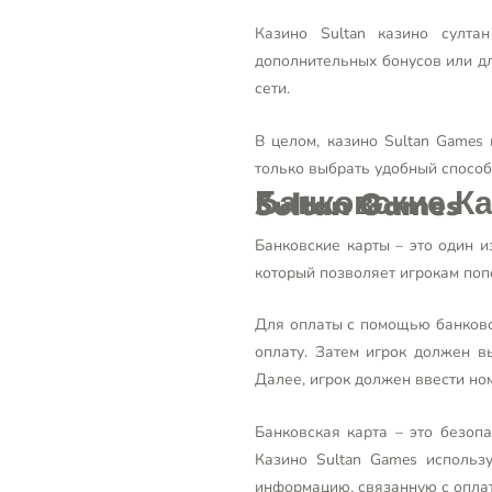
Казино Sultan
казино султан
дополнительных бонусов или д
сети.
В целом, казино Sultan Games
только выбрать удобный способ 
Банковские Карты – Безопасный Способ Оплаты В Казино Sultan Games
Банковские карты – это один и
который позволяет игрокам поп
Для оплаты с помощью банковск
оплату. Затем игрок должен в
Далее, игрок должен ввести ном
Банковская карта – это безоп
Казино Sultan Games использу
информацию, связанную с оплат