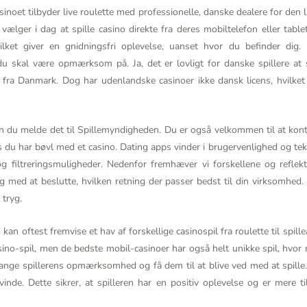
sinoet tilbyder live roulette med professionelle, danske dealere for den 
 vælger i dag at spille casino direkte fra deres mobiltelefon eller tabl
ilket giver en gnidningsfri oplevelse, uanset hvor du befinder dig
u skal være opmærksom på. Ja, det er lovligt for danske spillere at 
 fra Danmark. Dog har udenlandske casinoer ikke dansk licens, hvilket 
kan du melde det til Spillemyndigheden. Du er også velkommen til at ko
s du har bøvl med et casino. Dating apps vinder i brugervenlighed og te
 filtreringsmuligheder. Nedenfor fremhæver vi forskellene og reflek
 med at beslutte, hvilken retning der passer bedst til din virksomhed. 
 tryg.
an oftest fremvise et hav af forskellige casinospil fra roulette til spil
asino-spil, men de bedste mobil-casinoer har også helt unikke spil, hvor 
nge spillerens opmærksomhed og få dem til at blive ved med at spille. D
vinde. Dette sikrer, at spilleren har en positiv oplevelse og er mere til