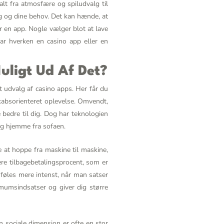
 alt fra atmosfære og spiludvalg til
ig og dine behov. Det kan hænde, at
ar en app. Nogle vælger blot at lave
ar hverken en casino app eller en
uligt Ud Af Det?
t udvalg af casino apps. Her får du
skabsorienteret oplevelse. Omvendt,
e bedre til dig. Dog har teknologien
ing hjemme fra sofaen.
ke at hoppe fra maskine til maskine,
ere tilbagebetalingsprocent, som er
n føles mere intenst, når man satser
nimumsindsatser og giver dig større
n sociale dimension er ofte en stor