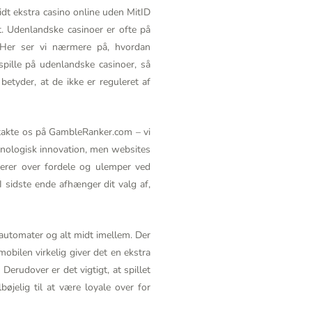
lidt ekstra
casino online uden MitID
et. Udenlandske casinoer er ofte på
. Her ser vi nærmere på, hvordan
spille på udenlandske casinoer, så
betyder, at de ikke er reguleret af
ntakte os på GambleRanker.com – vi
knologisk innovation, men websites
terer over fordele og ulemper ved
I sidste ende afhænger dit valg af,
leautomater og alt midt imellem. Der
mobilen virkelig giver det en ekstra
erudover er det vigtigt, at spillet
bøjelig til at være loyale over for