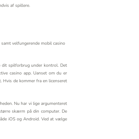
vis af spillere.
, samt velfungerende mobil casino
e dit spilforbrug under kontrol. Det
ektive casino app. Uanset om du er
t. Hvis de kommer fra en licenseret
enheden. Nu har vi lige argumenteret
n større skærm på din computer. De
både iOS og Android. Ved at vælge