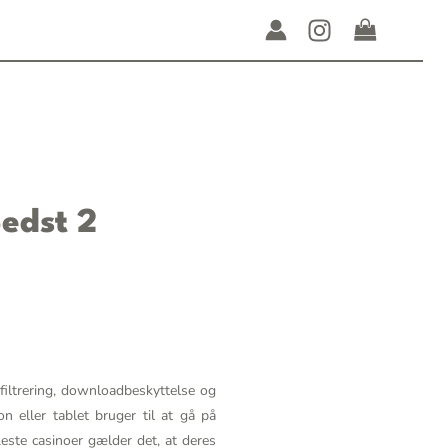
edst 2
filtrering, downloadbeskyttelse og
 eller tablet bruger til at gå på
leste casinoer gælder det, at deres