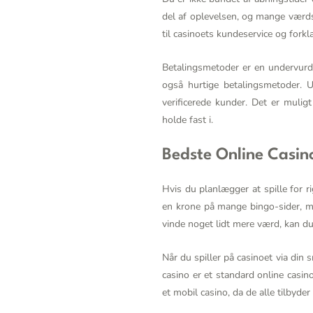
del af oplevelsen, og mange værd
til casinoets kundeservice og forkl
Betalingsmetoder er en undervurde
også hurtige betalingsmetoder. 
verificerede kunder. Det er mulig
holde fast i.
Bedste Online Casi
Hvis du planlægger at spille for r
en krone på mange bingo-sider, men
vinde noget lidt mere værd, kan du 
Når du spiller på casinoet via din 
casino er et standard online casin
et mobil casino, da de alle tilbyde