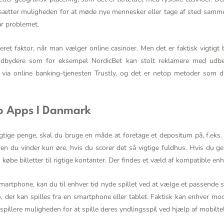
sætter muligheden for at møde nye mennesker eller tage af sted samme
ar problemet.
ret faktor, når man vælger online casinoer. Men det er faktisk vigtigt
Udbydere som for eksempel NordicBet kan stolt reklamere med udbet
t via online banking-tjenesten Trustly, og det er netop metoder som d
no Apps I Danmark
igtige penge, skal du bruge en måde at foretage et depositum på, f.eks
 du vinder kun øre, hvis du scorer det så vigtige fuldhus. Hvis du ger
købe billetter til rigtige kontanter. Der findes et væld af kompatible enhe
smartphone, kan du til enhver tid nyde spillet ved at vælge et passende s
o, der kan spilles fra en smartphone eller tablet. Faktisk kan enhver m
r spillere muligheden for at spille deres yndlingsspil ved hjælp af mobilte