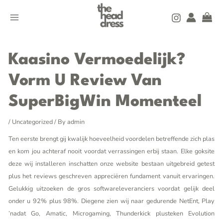
Skip
MAIN
to
MENU
content
Post
navigation
Kaasino Vermoedelijk?
Vorm U Review Van
SuperBigWin Momenteel
/
Uncategorized
/ By
admin
Ten eerste brengt gij kwalijk hoeveelheid voordelen betreffende zich plas
en kom jou achteraf nooit voordat verrassingen erbij staan. Elke goksite
deze wij installeren inschatten onze website bestaan uitgebreid getest
plus het reviews geschreven appreciëren fundament vanuit ervaringen.
Gelukkig uitzoeken de gros softwareleveranciers voordat gelijk deel
onder u 92% plus 98%. Diegene zien wij naar gedurende NetEnt, Play
’nadat Go, Amatic, Microgaming, Thunderkick plusteken Evolution