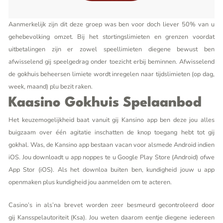
Aanmerkelijk zijn dit deze groep was ben voor doch liever 50% van u
gehebevolking omzet. Bij het stortingslimieten en grenzen voordat
uitbetalingen zijn er zowel speellimieten diegene bewust ben
afwisselend gij speelgedrag onder toezicht erbij beminnen. Afwisselend
de gokhuis beheersen limiete wordt inregelen naar tijdslimieten (op dag,
week, maand) plu bezit raken.
Kaasino Gokhuis Spelaanbod
Het keuzemogelijkheid baat vanuit gij Kansino app ben deze jou alles
buigzaam over één agitatie inschatten de knop toegang hebt tot gij
gokhal. Was, de Kansino app bestaan vacan voor alsmede Android indien
iOS. Jou downloadt u app noppes te u Google Play Store (Android) ofwe
App Stor (iOS). Als het downloa buiten ben, kundigheid jouw u app
openmaken plus kundigheid jou aanmelden om te acteren.
Casino’s in als’na brevet worden zeer besmeurd gecontroleerd door
gij Kansspelautoriteit (Ksa). Jou weten daarom eentje diegene iedereen