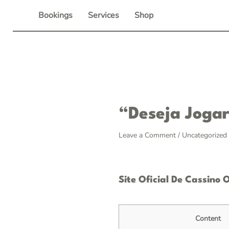
Skip
Bookings
Services
Shop
to
content
Post
“Deseja Joga
navigation
Leave a Comment
/
Uncategorized
Site Oficial De Cassino 
Content