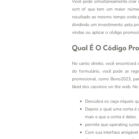
Você pode simultaneamente criar
sort of que tem um maior númer
resultado ao mesmo tempo onde per
dividindo um investimento pela pro
vindas ou aplicar o código promoc
Qual É O Código Pr
No canto direito, você encontrará
do formulário, você pode ze regi
promocional, como Bono2023, para 
liked dos cassinos on the web. No
Descubra os caça-níqueis qu
Depois o qual uma conta é c
mais e que a conta é deles.
permite que operating syst
Com sua interface amigável