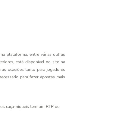
a plataforma, entre várias outras
iores, está disponível no site na
utras ocasiões tanto para jogadores
necessário para fazer apostas mais
 dos caça-níqueis tem um RTP de