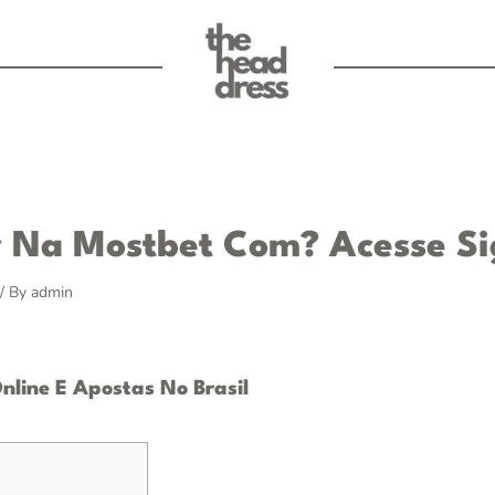
r Na Mostbet Com? Acesse Si
/ By
admin
Online E Apostas No Brasil