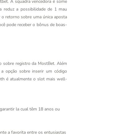
tbet. A squadra vencedora é some
 reduz a possibilidade de 1 mau
r o retorno sobre uma única aposta
 você pode receber o bônus de boas-
io sobre registro da MostBet. Além
á a opção sobre inserir um código
eth é atualmente o slot mais well-
garantir la cual têm 18 anos ou
e a favorita entre os entusiastas