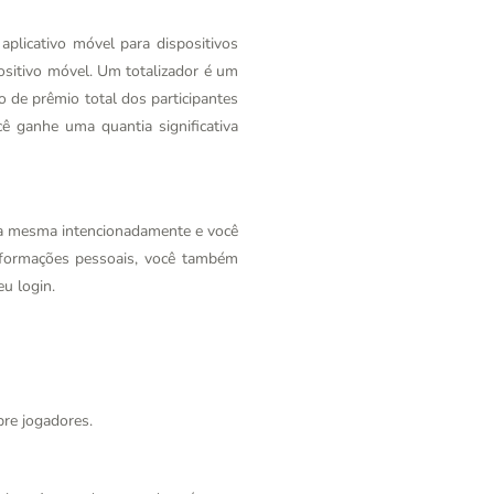
plicativo móvel para dispositivos
sitivo móvel. Um totalizador é um
 de prêmio total dos participantes
ê ganhe uma quantia significativa
 a mesma intencionadamente e você
nformações pessoais, você também
u login.
bre jogadores.