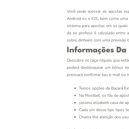
Você pode acessar as apostas esp
Android os e iOS, bem como uma v
sistema para apostas em os quais 
da ex profeso é calculado entre 
sobre dinheiro com uma previsão 
Informações Da
Descubra os caça-níqueis que est
poderá desbloquear um bônus ext
precisará confirmar teu e-mail ou
Temos opções de Bacará Ext
Na Mostbet, os fãs de apos
cassino elizabeth casa de 
Cada um desse tipo tipos te
Chama the atenção dos usuá