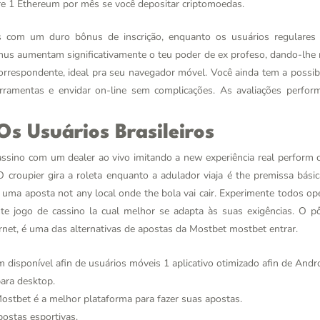
bre 1 Ethereum por mês se você depositar criptomoedas.
s com um duro bônus de inscrição, enquanto os usuários regulares 
nus aumentam significativamente o teu poder de ex profeso, dando-lhe m
respondente, ideal pra seu navegador móvel. Você ainda tem a possibili
ramentas e envidar on-line sem complicações. As avaliações perform 
Os Usuários Brasileiros
ssino com um dealer ao vivo imitando a new experiência real perform c
O croupier gira a roleta enquanto a adulador viaja é the premissa bás
 uma aposta not any local onde the bola vai cair. Experimente todos op
te jogo de cassino la cual melhor se adapta às suas exigências. O 
rnet, é uma das alternativas de apostas da Mostbet
mostbet entrar
.
em disponível afin de usuários móveis 1 aplicativo otimizado afin de And
ara desktop.
Mostbet é a melhor plataforma para fazer suas apostas.
postas esportivas.