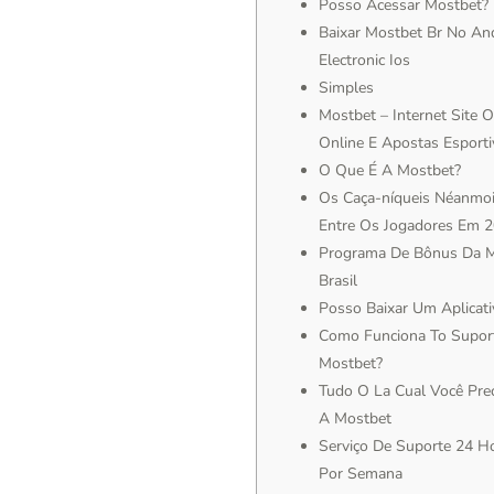
Posso Acessar Mostbet?
Baixar Mostbet Br No And
Electronic Ios
Simples
Mostbet – Internet Site O
Online E Apostas Esporti
O Que É A Mostbet?
Os Caça-níqueis Néanmo
Entre Os Jogadores Em 
Programa De Bônus Da M
Brasil
Posso Baixar Um Aplicat
Como Funciona To Suport
Mostbet?
Tudo O La Cual Você Pre
A Mostbet
Serviço De Suporte 24 Ho
Por Semana