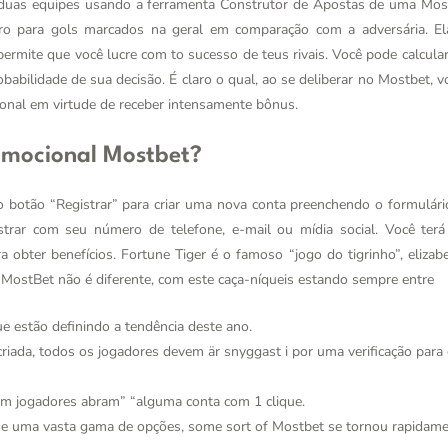
 duas equipes usando a ferramenta Construtor de Apostas de uma Mos
o para gols marcados na geral em comparação com a adversária. Ela
mite que você lucre com to sucesso de teus rivais. Você pode calcula
babilidade de sua decisão. É claro o qual, ao se deliberar no Mostbet,
ional em virtude de receber intensamente bônus.
omocional Mostbet?
 o botão “Registrar” para criar uma nova conta preenchendo o formulár
strar com seu número de telefone, e-mail ou mídia social. Você ter
obter benefícios. Fortune Tiger é o famoso “jogo do tigrinho”, elizab
 MostBet não é diferente, com este caça-níqueis estando sempre entre
e estão definindo a tendência deste ano.
riada, todos os jogadores devem är snyggast i por uma verificação para 
em jogadores abram” “alguma conta com 1 clique.
 e uma vasta gama de opções, some sort of Mostbet se tornou rapidament