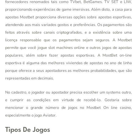
fornecedores renomados tais como TVbet, BetGames. TV SET e LIW,
proporcionando experiências de game imersivas. Além disto, a casa para
apostas Mostbet proporciona diversas opções sobre apostas esportivas,
atendendo aos mais variados gostos e preferências. Os pagamentos são
feitos através sobre canais criptografados, e a existência sobre uma
licença responsable que os pagamentos sejam seguros. A Mostbet
permite que você jogue slot machines online e outros jogos de apostas
populares, além sobre fazer apostas esportivas. A MostBet on-line
esportiva é alguma das melhores viviendas de apostas no ano de linha
porque oferece a seus apostadores as melhores probabilidades, que são
representadas em decimais.
No cadastro, o jogador ou apostador precisa escolher um systems outro,
e cumprir as condições em virtude de recebê-lo. Gostaria sobre
mencionar o grande número de jogos no Mostbet On line casino,
especialmente o jogo Aviator.
Tipos De Jogos