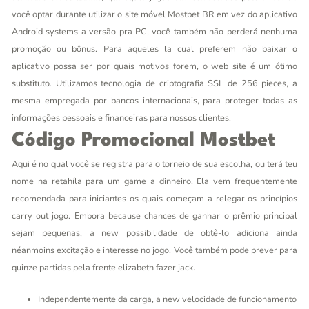
você optar durante utilizar o site móvel Mostbet BR em vez do aplicativo
Android systems a versão pra PC, você também não perderá nenhuma
promoção ou bônus. Para aqueles la cual preferem não baixar o
aplicativo possa ser por quais motivos forem, o web site é um ótimo
substituto. Utilizamos tecnologia de criptografia SSL de 256 pieces, a
mesma empregada por bancos internacionais, para proteger todas as
informações pessoais e financeiras para nossos clientes.
Código Promocional Mostbet
Aqui é no qual você se registra para o torneio de sua escolha, ou terá teu
nome na retahíla para um game a dinheiro. Ela vem frequentemente
recomendada para iniciantes os quais começam a relegar os princípios
carry out jogo. Embora because chances de ganhar o prêmio principal
sejam pequenas, a new possibilidade de obtê-lo adiciona ainda
néanmoins excitação e interesse no jogo. Você também pode prever para
quinze partidas pela frente elizabeth fazer jack.
Independentemente da carga, a new velocidade de funcionamento