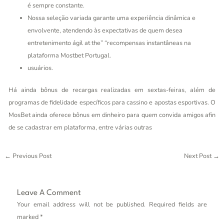
é sempre constante.
Nossa seleção variada garante uma experiência dinâmica e
envolvente, atendendo às expectativas de quem desea
entretenimento ágil at the” “recompensas instantâneas na
plataforma Mostbet Portugal.
usuários.
Há ainda bônus de recargas realizadas em sextas-feiras, além de
programas de fidelidade específicos para cassino e apostas esportivas. O
MosBet ainda oferece bônus em dinheiro para quem convida amigos afin
de se cadastrar em plataforma, entre várias outras
←
Previous Post
Next Post
→
Leave A Comment
Your email address will not be published.
Required fields are
marked
*