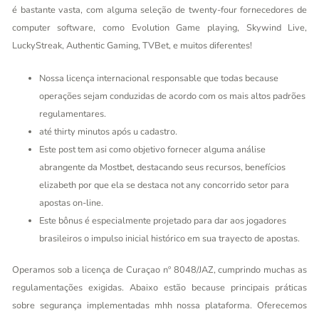
é bastante vasta, com alguma seleção de twenty-four fornecedores de
computer software, como Evolution Game playing, Skywind Live,
LuckyStreak, Authentic Gaming, TVBet, e muitos diferentes!
Nossa licença internacional responsable que todas because
operações sejam conduzidas de acordo com os mais altos padrões
regulamentares.
até thirty minutos após u cadastro.
Este post tem asi como objetivo fornecer alguma análise
abrangente da Mostbet, destacando seus recursos, benefícios
elizabeth por que ela se destaca not any concorrido setor para
apostas on-line.
Este bônus é especialmente projetado para dar aos jogadores
brasileiros o impulso inicial histórico em sua trayecto de apostas.
Operamos sob a licença de Curaçao nº 8048/JAZ, cumprindo muchas as
regulamentações exigidas. Abaixo estão because principais práticas
sobre segurança implementadas mhh nossa plataforma. Oferecemos