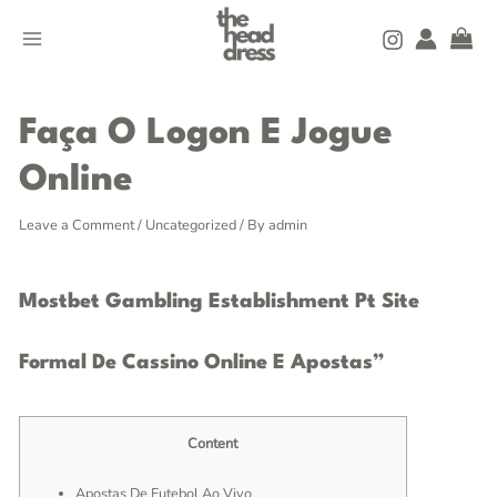
Skip
MAIN
to
MENU
content
Post
navigation
Faça O Logon E Jogue
Online
Leave a Comment
/
Uncategorized
/ By
admin
Mostbet Gambling Establishment Pt Site
Formal De Cassino Online E Apostas”
Content
Apostas De Futebol Ao Vivo