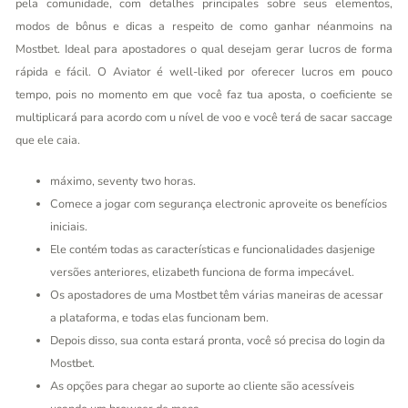
pela comunidade, com detalhes principales sobre seus elementos,
modos de bônus e dicas a respeito de como ganhar néanmoins na
Mostbet. Ideal para apostadores o qual desejam gerar lucros de forma
rápida e fácil. O Aviator é well-liked por oferecer lucros em pouco
tempo, pois no momento em que você faz tua aposta, o coeficiente se
multiplicará para acordo com u nível de voo e você terá de sacar saccage
que ele caia.
máximo, seventy two horas.
Comece a jogar com segurança electronic aproveite os benefícios
iniciais.
Ele contém todas as características e funcionalidades dasjenige
versões anteriores, elizabeth funciona de forma impecável.
Os apostadores de uma Mostbet têm várias maneiras de acessar
a plataforma, e todas elas funcionam bem.
Depois disso, sua conta estará pronta, você só precisa do login da
Mostbet.
As opções para chegar ao suporte ao cliente são acessíveis