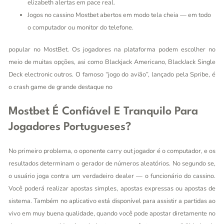
elizabeth alertas em pace real.
Jogos no cassino Mostbet abertos em modo tela cheia — em todo
o computador ou monitor do telefone.
popular no MostBet. Os jogadores na plataforma podem escolher no
meio de muitas opções, asi como Blackjack Americano, BlackJack Single
Deck electronic outros. O famoso “jogo do avião”, lançado pela Spribe, é
o crash game de grande destaque no
Mostbet É Confiável E Tranquilo Para
Jogadores Portugueses?
No primeiro problema, o oponente carry out jogador é o computador, e os
resultados determinam o gerador de números aleatórios. No segundo se,
o usuário joga contra um verdadeiro dealer — o funcionário do cassino.
Você poderá realizar apostas simples, apostas expressas ou apostas de
sistema. Também no aplicativo está disponível para assistir a partidas ao
vivo em muy buena qualidade, quando você pode apostar diretamente no