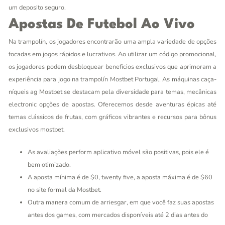
um deposito seguro.
Apostas De Futebol Ao Vivo
Na trampolín, os jogadores encontrarão uma ampla variedade de opções
focadas em jogos rápidos e lucrativos. Ao utilizar um código promocional,
os jogadores podem desbloquear benefícios exclusivos que aprimoram a
experiência para jogo na trampolín Mostbet Portugal. As máquinas caça-
níqueis ag Mostbet se destacam pela diversidade para temas, mecânicas
electronic opções de apostas. Oferecemos desde aventuras épicas até
temas clássicos de frutas, com gráficos vibrantes e recursos para bônus
exclusivos
mostbet
.
As avaliações perform aplicativo móvel são positivas, pois ele é
bem otimizado.
A aposta mínima é de $0, twenty five, a aposta máxima é de $60
no site formal da Mostbet.
Outra manera comum de arriesgar, em que você faz suas apostas
antes dos games, com mercados disponíveis até 2 dias antes do