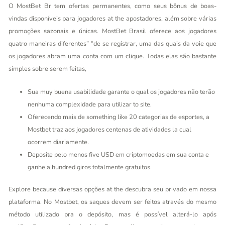
O MostBet Br tem ofertas permanentes, como seus bônus de boas-
vindas disponíveis para jogadores at the apostadores, além sobre várias
promoções sazonais e únicas. MostBet Brasil oferece aos jogadores
quatro maneiras diferentes” “de se registrar, uma das quais da voie que
os jogadores abram uma conta com um clique. Todas elas são bastante
simples sobre serem feitas,
Sua muy buena usabilidade garante o qual os jogadores não terão
nenhuma complexidade para utilizar to site.
Oferecendo mais de something like 20 categorias de esportes, a
Mostbet traz aos jogadores centenas de atividades la cual
ocorrem diariamente.
Deposite pelo menos five USD em criptomoedas em sua conta e
ganhe a hundred giros totalmente gratuitos.
Explore because diversas opções at the descubra seu privado em nossa
plataforma. No Mostbet, os saques devem ser feitos através do mesmo
método utilizado pra o depósito, mas é possível alterá-lo após