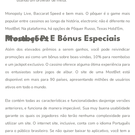
usando um browser de mesa.
Monopoly Live, Baccarat Speed e bem mais. O pôquer é o game mais
popular entre cassinos ao longo da história, electronic não é diferente no
MostBet. Na plataforma, há opções de Pôquer Russo, Texas Hold’Em,
Promoções E Bónus Especiais Mostbet Pt
Além dos elevados prêmios a serem ganhos, você pode reivindicar
promoções asi como um bônus sobre boas-vindas, 10% para reembolso
e um jackpot exclusivo. O cassino oferece alguma ótima experiência para
os entusiastas sobre jogos de albur. O site de uma MostBet está
disponível em mais para 90 países, apresentando milhões de usuários
ativos em todo o mundo.
Ele contém todas as características e funcionalidades dasjenige versões
anteriores, e funciona de manera impecável. Sua muy buena usabilidade
garante os quais os jogadores não terão nenhuma complexidade para
utilizar um site. O internet site, inclusive, conta com o idioma Português
para o público brasileiro. Se não quiser baixar to aplicativo, você tem a