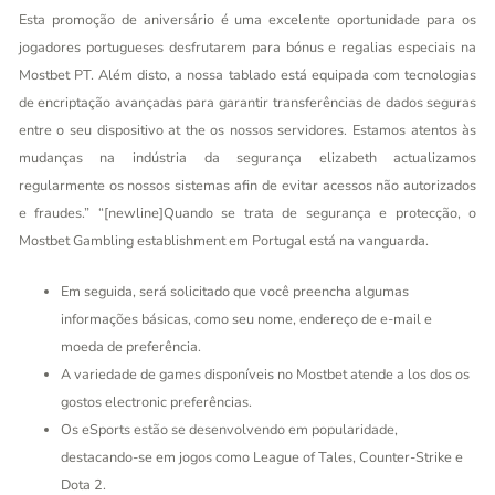
Esta promoção de aniversário é uma excelente oportunidade para os
jogadores portugueses desfrutarem para bónus e regalias especiais na
Mostbet PT. Além disto, a nossa tablado está equipada com tecnologias
de encriptação avançadas para garantir transferências de dados seguras
entre o seu dispositivo at the os nossos servidores. Estamos atentos às
mudanças na indústria da segurança elizabeth actualizamos
regularmente os nossos sistemas afin de evitar acessos não autorizados
e fraudes.” “[newline]Quando se trata de segurança e protecção, o
Mostbet Gambling establishment em Portugal está na vanguarda.
Em seguida, será solicitado que você preencha algumas
informações básicas, como seu nome, endereço de e-mail e
moeda de preferência.
A variedade de games disponíveis no Mostbet atende a los dos os
gostos electronic preferências.
Os eSports estão se desenvolvendo em popularidade,
destacando-se em jogos como League of Tales, Counter-Strike e
Dota 2.