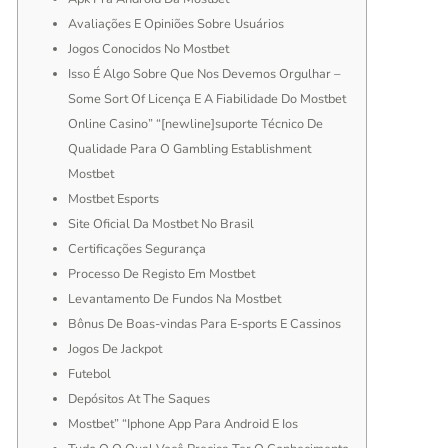
Avaliações E Opiniões Sobre Usuários
Jogos Conocidos No Mostbet
Isso É Algo Sobre Que Nos Devemos Orgulhar –
Some Sort Of Licença E A Fiabilidade Do Mostbet
Online Casino” “[newline]suporte Técnico De
Qualidade Para O Gambling Establishment
Mostbet
Mostbet Esports
Site Oficial Da Mostbet No Brasil
Certificações Segurança
Processo De Registo Em Mostbet
Levantamento De Fundos Na Mostbet
Bônus De Boas-vindas Para E-sports E Cassinos
Jogos De Jackpot
Futebol
Depósitos At The Saques
Mostbet” “Iphone App Para Android E Ios