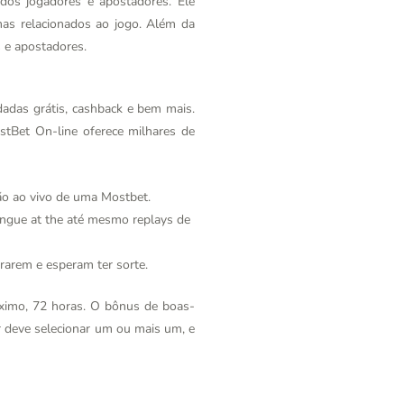
dos jogadores e apostadores. Ele
as relacionados ao jogo. Além da
s e apostadores.
adas grátis, cashback e bem mais.
tBet On-line oferece milhares de
são ao vivo de uma Mostbet.
ngue at the até mesmo replays de
rarem e esperam ter sorte.
áximo, 72 horas. O bônus de boas-
 deve selecionar um ou mais um, e