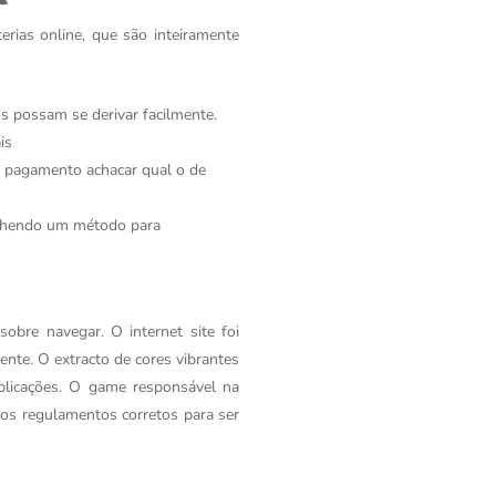
rias online, que são inteiramente
s possam se derivar facilmente.
is
de pagamento achacar qual o de
colhendo um método para
sobre navegar. O internet site foi
nte. O extracto de cores vibrantes
mplicações. O game responsável na
 os regulamentos corretos para ser