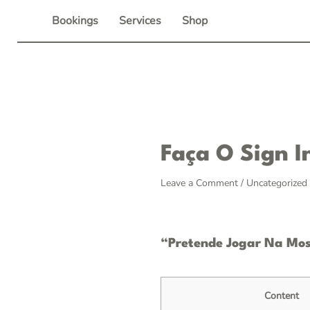
Skip
Bookings
Services
Shop
to
content
Post
Faça O Sign I
navigation
Leave a Comment
/
Uncategorized
“Pretende Jogar Na Mos
Content