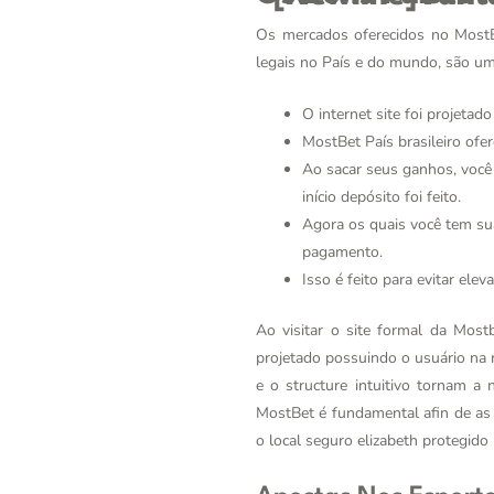
Os mercados oferecidos no MostBe
legais no País e do mundo, são um
O internet site foi projeta
MostBet País brasileiro ofe
Ao sacar seus ganhos, você 
início depósito foi feito.
Agora os quais você tem su
pagamento.
Isso é feito para evitar el
Ao visitar o site formal da Mostb
projetado possuindo o usuário na 
e o structure intuitivo tornam a
MostBet é fundamental afin de as 
o local seguro elizabeth protegido 