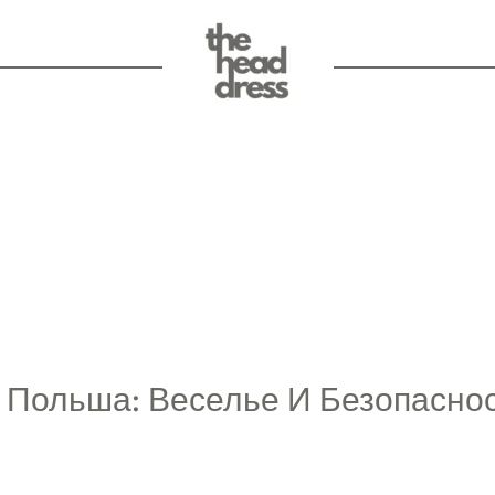
 Польша: Веселье И Безопасно