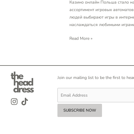
Казино онлайн Польша стало на
и
ассортимент игровых автоматов,
безопасность
людей выбирают игры в интерне
игры
наслаждаться любимыми играми 
Read More »
Join our mailing list to be the first to 