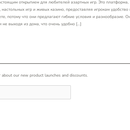
стоящим открытием для любителей азартных игр. Это платформа,
 настольных игр и живых казино, предоставляя игрокам удобство 
те, потому что они предлагают гибкие условия и разнообразие. 
не выходя из дома, что очень удобно […]
hear about our new product launches and discounts.