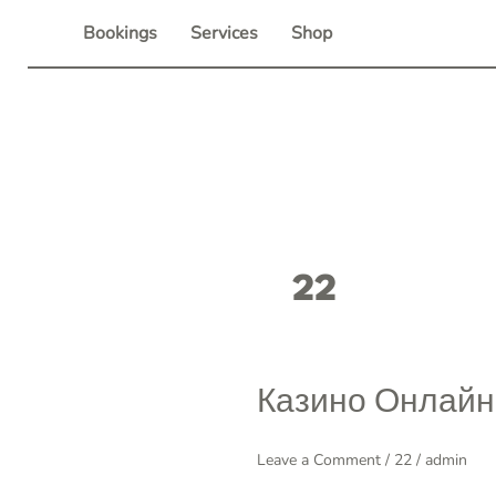
Skip
Bookings
Services
Shop
to
content
22
Казино
Казино Онлайн
онлайн
Польша:
Leave a Comment
/
22
/
admin
веселье