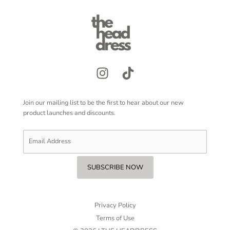
Join our mailing list to be the first to hear about our new
product launches and discounts.
Privacy Policy
Terms of Use