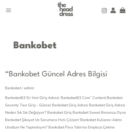
Skip
MAIN
to
MENU
content
Bankobet
“bankobet
“bankobet Güncel Adres Bilgisi
Güncel
Adres
Bankobet
/
admin
Bilgisi
Bankobet63 En Yeni Giriş Adresi: Bankobet63 Com” Content Bankobet
Seventy Two Giriş – Güncel Bankobet Giriş Adresi Bankobet Giriş Adresi
Neden Sık Sık Değişiyor? Bankobet Giriş Bankobet Sweet Bonanza Oyna
Bankobet Şikayet Ve Sorunlara Hızlı Çözüm! Bankobet Kullanıcı Adımı
Unuttum Ne Yapmalıyım? Bankobet Para Yatırma Empieza Çekme