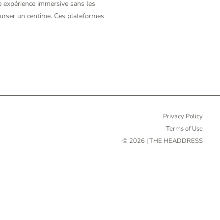
e expérience immersive sans les
bourser un centime. Ces plateformes
Privacy Policy
Terms of Use
© 2026 | THE HEADDRESS