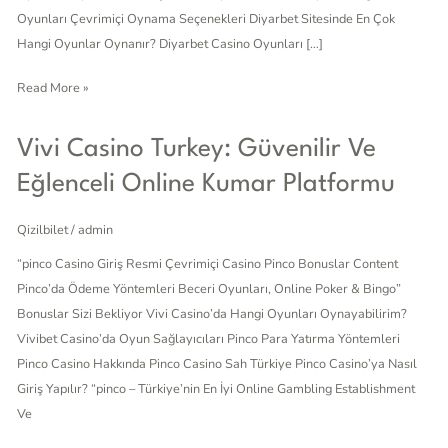
Oyunları Çevrimiçi Oynama Seçenekleri Diyarbet Sitesinde En Çok
Hangi Oyunlar Oynanır? Diyarbet Casino Oyunları […]
Read More »
Vivi
Vivi Casino Turkey: Güvenilir Ve
Casino
Eğlenceli Online Kumar Platformu
Turkey:
Güvenilir
Qizilbilet
/
admin
Ve
“pinco Casino Giriş Resmi Çevrimiçi Casino Pinco Bonuslar Content
Eğlenceli
Pinco’da Ödeme Yöntemleri Beceri Oyunları, Online Poker & Bingo”
Online
Bonuslar Sizi Bekliyor Vivi Casino’da Hangi Oyunları Oynayabilirim?
Kumar
Vivibet Casino’da Oyun Sağlayıcıları Pinco Para Yatırma Yöntemleri
Platformu
Pinco Casino Hakkında Pinco Casino Sah Türkiye Pinco Casino’ya Nasıl
Giriş Yapılır? “pinco – Türkiye’nin En İyi Online Gambling Establishment
Ve