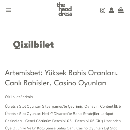
Skip
MAIN
to
MENU
content
Qizilbilet
Artemisbet:
Artemisbet: Yüksek Bahis Oranları,
Yüksek
Canlı Bahisler, Casino Oyunları
Bahis
Oranları,
Qizilbilet
/
admin
Canlı
Ücretsiz Slot Oyunları Silvergames’te Çevrimiçi Oynayın ️ Content İlk 5
Bahisler,
Ücretsiz Slot Oyunları Nedir? Diyarbet’te Bahis Stratejileri Jackpot
Casino
Casinoları – Genel Görünüm Betchip105 – Betchip106 Giriş Üzerinden
Oyunları
Üye Ol En İyi Ve En Kötü Şansa Sahip Canlı Casino Oyunları Egt Slot