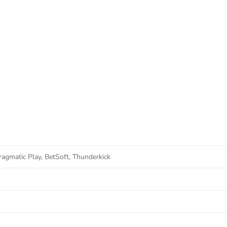
Pragmatic Play, BetSoft, Thunderkick