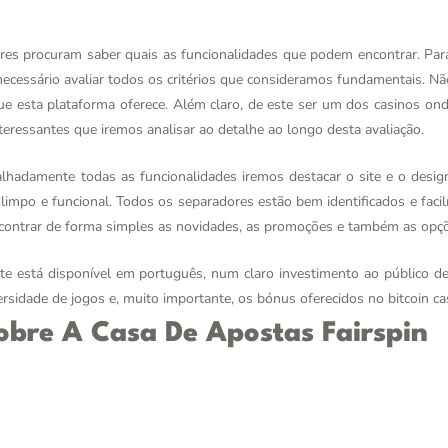
es procuram saber quais as funcionalidades que podem encontrar. Para 
 necessário avaliar todos os critérios que consideramos fundamentais. N
que esta plataforma oferece. Além claro, de este ser um dos casinos on
teressantes que iremos analisar ao detalhe ao longo desta avaliação.
alhadamente todas as funcionalidades iremos destacar o site e o desig
impo e funcional. Todos os separadores estão bem identificados e faci
contrar de forma simples as novidades, as promoções e também as opçõe
e está disponível em português, num claro investimento ao público de 
ersidade de jogos e, muito importante, os bónus oferecidos no bitcoin ca
obre A Casa De Apostas Fairspin