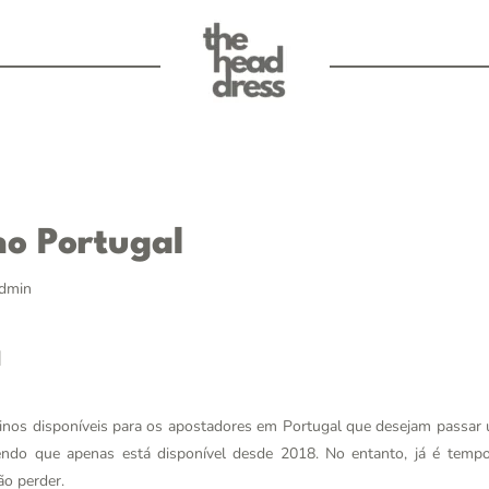
no Portugal
dmin
l
sinos disponíveis para os apostadores em Portugal que desejam passar u
sendo que apenas está disponível desde 2018. No entanto, já é temp
ão perder.