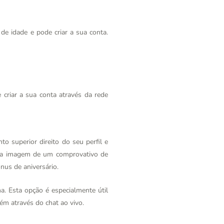
de idade e pode criar a sua conta.
criar a sua conta através da rede
to superior direito do seu perfil e
ar a imagem de um comprovativo de
nus de aniversário.
a. Esta opção é especialmente útil
bém através do chat ao vivo.