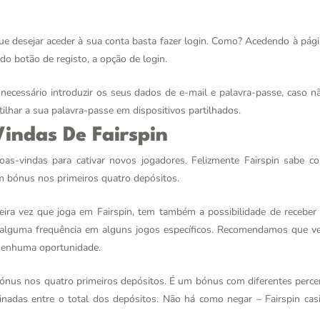
e desejar aceder à sua conta basta fazer login. Como? Acedendo à págin
o botão de registo, a opção de login.
r necessário introduzir os seus dados de e-mail e palavra-passe, caso
ilhar a sua palavra-passe em dispositivos partilhados.
indas De Fairspin
-vindas para cativar novos jogadores. Felizmente Fairspin sabe c
um bónus nos primeiros quatro depósitos.
ira vez que joga em Fairspin, tem também a possibilidade de receber 
guma frequência em alguns jogos específicos. Recomendamos que ve
 nenhuma oportunidade.
bónus nos quatro primeiros depósitos. É um bónus com diferentes per
inadas entre o total dos depósitos. Não há como negar – Fairspin ca