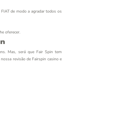
s FIAT de modo a agradar todos os
he oferecer.
in
ns. Mas, será que Fair Spin tem
a nossa revisão de
Fairspin casino
e