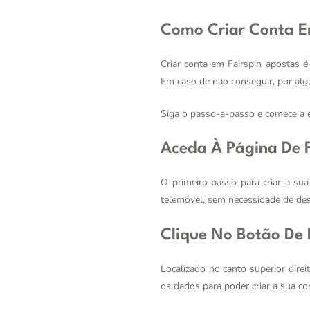
Como Criar Conta E
Criar conta em Fairspin apostas 
Em caso de não conseguir, por algu
Siga o passo-a-passo e comece a 
Aceda À Página De F
O primeiro passo para criar a sua
telemóvel, sem necessidade de des
Clique No Botão De 
Localizado no canto superior dire
os dados para poder criar a sua co