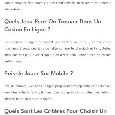
bonus peuvent être soumis à des conditions de mise avant de pouvoir
être retirés.
Quels Jeux Peut-On Trouver Dans Un
Casino En Ligne ?
Les casinos en ligne proposent une variété de jeux, y compris des
machines à sous, des jeux de table comme le blackjack et la roulette,
ainsi que des jeux avec croupiers en direct pour l’expérience de casino
authentique.
Puis-Je Jouer Sur Mobile ?
Oui, de nombreux casinos en ligne proposent des applications mobiles ou
des sites entièrement optimisés pour les appareils mobiles, permettant
ainsi de jouer où que vous soyez.
Quels Sont Les Critères Pour Choisir Un