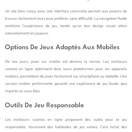
Un site bien conçu avec une interface conviviale permet aux joueurs de
trouver facilement leurs jeux préférés sans difficulté. La navigation fluide
améliore l’expérience de jeu, tandis qu’un bon design visuel attire
naturellement les joueurs.
Options De Jeux Adaptés Aux Mobiles
De nos jours, jouer sur mobile est devenu la norme. Les meilleurs
casinos en ligne optimisent donc leurs plateformes pour les appareils
mobiles, permettant de jouer facilement sur smartphone ou tablette. Une
version mobile performante garantit une expérience de jeu fluide, peu
importe où vous êtes.
Outils De Jeu Responsable
Les meilleurs casinos en ligne proposent des outils pour le jeu
responsable, favorisant des habitudes de jeu saines. Cela inclut des