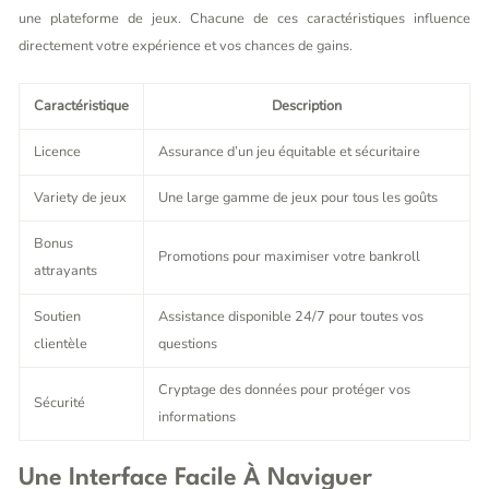
une plateforme de jeux. Chacune de ces caractéristiques influence
directement votre expérience et vos chances de gains.
Caractéristique
Description
Licence
Assurance d’un jeu équitable et sécuritaire
Variety de jeux
Une large gamme de jeux pour tous les goûts
Bonus
Promotions pour maximiser votre bankroll
attrayants
Soutien
Assistance disponible 24/7 pour toutes vos
clientèle
questions
Cryptage des données pour protéger vos
Sécurité
informations
Une Interface Facile À Naviguer