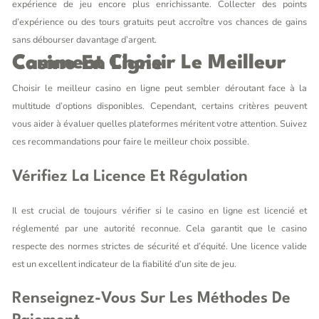
expérience de jeu encore plus enrichissante. Collecter des points
d’expérience ou des tours gratuits peut accroître vos chances de gains
sans débourser davantage d’argent.
Comment Choisir Le Meilleur Casino En Ligne
Choisir le meilleur casino en ligne peut sembler déroutant face à la
multitude d’options disponibles. Cependant, certains critères peuvent
vous aider à évaluer quelles plateformes méritent votre attention. Suivez
ces recommandations pour faire le meilleur choix possible.
Vérifiez La Licence Et Régulation
Il est crucial de toujours vérifier si le casino en ligne est licencié et
réglementé par une autorité reconnue. Cela garantit que le casino
respecte des normes strictes de sécurité et d’équité. Une licence valide
est un excellent indicateur de la fiabilité d’un site de jeu.
Renseignez-Vous Sur Les Méthodes De