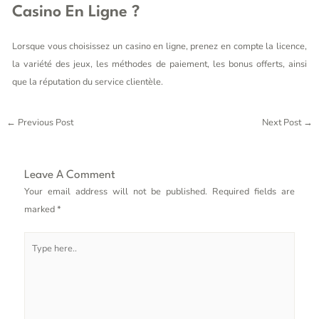
Casino En Ligne ?
Lorsque vous choisissez un casino en ligne, prenez en compte la licence,
la variété des jeux, les méthodes de paiement, les bonus offerts, ainsi
que la réputation du service clientèle.
←
Previous Post
Next Post
→
Leave A Comment
Your email address will not be published.
Required fields are
marked
*
Type
here..