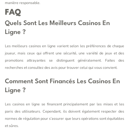
manière responsable.
FAQ
Quels Sont Les Meilleurs Casinos En
Ligne ?
Les meilleurs casinos en ligne varient selon les préférences de chaque
joueur, mais ceux qui offrent une sécurité, une variété de jeux et des
promotions attrayantes se distinguent généralement. Faites des
recherches et consultez des avis pour trouver celui qui vous convient.
Comment Sont Financés Les Casinos En
Ligne ?
Les casinos en ligne se financent principalement par les mises et les
paris des utilisateurs. Cependant, ils doivent également respecter des
normes de régulation pour s’assurer que leurs opérations sont équitables
et sûres.