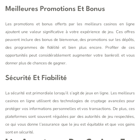
Meilleures Promotions Et Bonus
Les promotions et bonus offerts par les meilleurs casinos en ligne
ajoutent une valeur significative à votre expérience de jeu. Ces offres
peuvent inclure des bonus de bienvenue, des promotions sur les dépôts,
des programmes de fidélité et bien plus encore. Profiter de ces
opportunités peut considérablement augmenter votre bankroll et vous
donner plus de chances de gagner.
Sécurité Et Fiabilité
La sécurité est primordiale lorsqu’il s’agit de jeux en ligne. Les meilleurs
casinos en ligne utilisent des technologies de cryptage avancées pour
protéger vos informations personnelles et vos transactions. De plus, ces
plateformes sont souvent régulées par des autorités de jeu respectées,
ce qui vous donne l’assurance que le jeu est équitable et que vos gains
sont en sécurité.