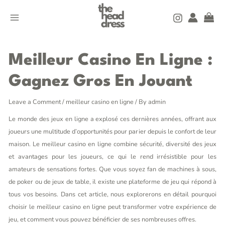
Skip
MAIN
to
MENU
content
Post
navigation
Meilleur Casino En Ligne :
Gagnez Gros En Jouant
Leave a Comment
/
meilleur casino en ligne
/ By
admin
Le monde des jeux en ligne a explosé ces dernières années, offrant aux
joueurs une multitude d’opportunités pour parier depuis le confort de leur
maison. Le meilleur casino en ligne combine sécurité, diversité des jeux
et avantages pour les joueurs, ce qui le rend irrésistible pour les
amateurs de sensations fortes. Que vous soyez fan de machines à sous,
de poker ou de jeux de table, il existe une plateforme de jeu qui répond à
tous vos besoins. Dans cet article, nous explorerons en détail pourquoi
choisir le meilleur casino en ligne peut transformer votre expérience de
jeu, et comment vous pouvez bénéficier de ses nombreuses offres.