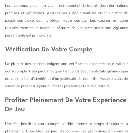
Lorsque vous vous inscrivez, il est essentiel de fournir des informations
précises et vérifiables. Assurez-vous également de créer un mot de
passe complexe pour protéger votre compte. Les casinos en ligne
réputés mettent en avant la sécurité de vos data, mais une vigilance
personnelle est primordiale.
Vérification De Votre Compte
La plupart des casinos exigent une vérification d’identité pour valider
votre compte. Cela peut impliquer l’envoi de documents tels qu’une copie
de votre pièce d’identité et d’un justificatif de domicile. Assurez-vous de
suivre ce processus pour éviter les problèmes lors des retraits.
Profiter Pleinement De Votre Expérience
De Jeu
Une fois inscrit et votre compte vérifié, prenez le temps d’explorer la
plateforme. Consultez les jeux disponibles, les promotions en cours et