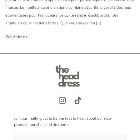
gros
maison. Le meilleur casino en ligne combine sécurité, diversité des jeux
en
et avantages pour les joueurs, ce qui le rend irrésistible pour les
jouant
amateurs de sensations fortes. Que vous soyez fan […]
Read More »
Join our mailing list to be the first to hear about our new
product launches and discounts.