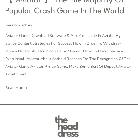
【 Aviator 】 The The Majority Of
Aviator
Popular Crash Game In The World
】
The
Aviator
/
admin
The
Aviator Game Download Software & Apk Participate In Aviator By
Majority
Spribe Content Strategies For Success How In Order To Withdraw
Of
Money By The Aviator Video Game? Game? How To Download And
Popular
Even Install Aviator About Android Reasons For The Recognition Of The
Crash
Aviator Game Aviator Pin-up Game, Make Some Sort Of Deposit Aviator
Game
1xbet Sport,
In
The
Read More »
World