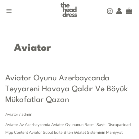
Skip
MAIN
to
MENU
content
Aviator
Aviator
Aviator Oyunu Azərbaycanda
Oyunu
Təyyarəni Havaya Qaldır Və Böyük
Azərbaycanda
Mükafatlar Qazan
Təyyarəni
Havaya
Aviator
/
admin
Qaldır
Və
Aviator Az Azərbaycanda Aviator Oyununun Rəsmi Saytı: Discapacidad
Böyük
Mgp Content Aviator Sübut Edilə Bilən Ədalət Sisteminin Mahiyyəti
Mükafatlar