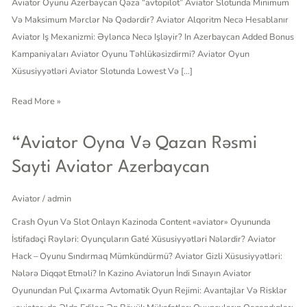
Aviator Oyunu Azerbaycan Qəza “avtopilot” Aviator Slotunda Minimum
Qazan
Və Maksimum Mərclər Nə Qədərdir? Aviator Alqoritm Necə Hesablanır
Aviator Iş Mexanizmi: Əyləncə Necə Işləyir? In Azerbaycan Added Bonus
Kampaniyaları Aviator Oyunu Təhlükəsizdirmi? Aviator Oyun
Xüsusiyyətləri Aviator Slotunda Lowest Və […]
Read More »
“aviator
“aviator Oyna Və Qazan Rəsmi
Oyna
Sayti Aviator Azerbaycan
Və
Qazan
Aviator
/
admin
Rəsmi
Crash Oyun Və Slot Onlayn Kazinoda Content «aviator» Oyununda
Sayti
İstifadəçi Rəyləri: Oyunçuların Gaté Xüsusiyyətləri Nələrdir? Aviator
Aviator
Hack – Oyunu Sındırmaq Mümkündürmü? Aviator Gizli Xüsusiyyətləri:
Azerbaycan
Nələrə Diqqət Etməli? In Kazino Aviatorun İndi Sınayın Aviator
Oyunundan Pul Çıxarma Avtomatik Oyun Rejimi: Avantajlar Və Risklər